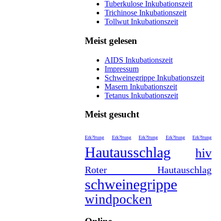
Tuberkulose Inkubationszeit
Trichinose Inkubationszeit
Tollwut Inkubationszeit
Meist gelesen
AIDS Inkubationszeit
Impressum
Schweinegrippe Inkubationszeit
Masern Inkubationszeit
Tetanus Inkubationszeit
Meist gesucht
Erk?ltung
Erk?ltung
Erk?ltung
Erk?ltung
Erk?ltung
Hautausschlag
hiv
Roter Hautauschlag
schweinegrippe
windpocken