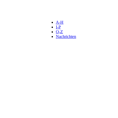
A-H
I-P
Q-Z
Nachrichten