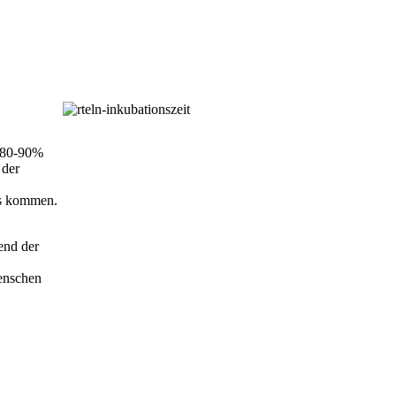
 80-90%
 der
es kommen.
end der
Menschen