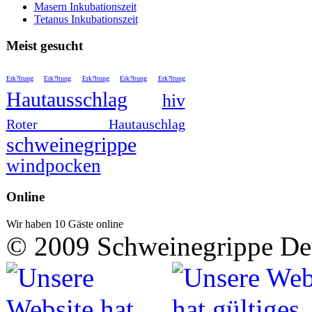
Masern Inkubationszeit
Tetanus Inkubationszeit
Meist gesucht
Erk?ltung
Erk?ltung
Erk?ltung
Erk?ltung
Erk?ltung
Hautausschlag
hiv
Roter Hautauschlag
schweinegrippe
windpocken
Online
Wir haben 10 Gäste online
© 2009 Schweinegrippe De