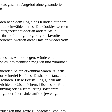
der das gesamte Angebot ohne gesonderte
en.
rden nach dem Login des Kunden auf dem
erneut einwählen muss. Die Cookies werden
aufgezeichnet oder an andere Stelle
 thrill of hitting it big on your favorite
experience. werden diese Dateien wieder vom
iches des Autors liegen, würde eine
 und es ihm technisch möglich und zumutbar
linkenden Seiten erkennbar waren. Auf die
r keinerlei Einfluss. Deshalb distanziert er
wurden. Diese Feststellung gilt für alle
erichteten Gästebüchern, Diskussionsforen
 Nutzung oder Nichtnutzung solcherart
nige, der über Links auf die jeweilige
sequenzen und Texte zu beachten, von ihm