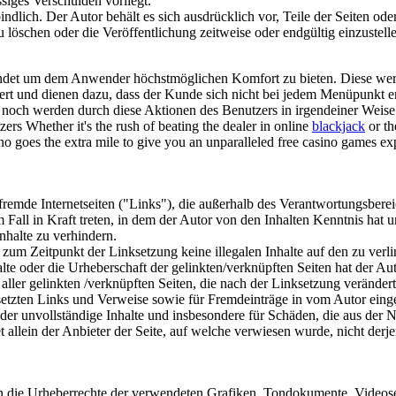
ssiges Verschulden vorliegt.
indlich. Der Autor behält es sich ausdrücklich vor, Teile der Seiten o
löschen oder die Veröffentlichung zeitweise oder endgültig einzustell
det um dem Anwender höchstmöglichen Komfort zu bieten. Diese we
ert und dienen dazu, dass der Kunde sich nicht bei jedem Menüpunkt 
 noch werden durch diese Aktionen des Benutzers in irgendeiner Weise 
s Whether it's the rush of beating the dealer in online
blackjack
or the
sino goes the extra mile to give you an unparalleled free casino games 
fremde Internetseiten ("Links"), die außerhalb des Verantwortungsbere
m Fall in Kraft treten, in dem der Autor von den Inhalten Kenntnis hat
nhalte zu verhindern.
s zum Zeitpunkt der Linksetzung keine illegalen Inhalte auf den zu ver
lte oder die Urheberschaft der gelinkten/verknüpften Seiten hat der Auto
 aller gelinkten /verknüpften Seiten, die nach der Linksetzung verändert 
setzten Links und Verweise sowie für Fremdeinträge in vom Autor eing
e oder unvollständige Inhalte und insbesondere für Schäden, die aus der
 allein der Anbieter der Seite, auf welche verwiesen wurde, nicht derje
ionen die Urheberrechte der verwendeten Grafiken, Tondokumente, Video