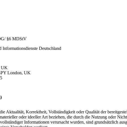
6 TDG/ §6 MDStV
d Informationsdienste Deutschland
, UK
V 4PY London, UK
25
)
e Aktualität, Korrektheit, Vollständigkeit oder Qualität der bereitges
aterieller oder ideeller Art beziehen, die durch die Nutzung oder Nic
ollständiger Informationen verursacht wurden, sind grundsätzlich ausg