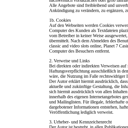
nachweislich vorsätzliches oder grob fahrlä
Alle Angebote sind freibleibend und unverb
Ankündigung zu verändern, zu ergänzen, zu 
1b. Cookies
Auf den Webseiten werden Cookies verwen
Computer des Kunden als Textdateien plazi
vom Betreiber in keiner Weise ausgewertet,
übermittelt. Nach dem Abmelden des Benutzer
classic and video slots online, Planet 7 Ca
Computer des Besuchers entfernt.
2. Verweise und Links
Bei direkten oder indirekten Verweisen auf 
Haftungsverpflichtung ausschließlich in de
wäre, die Nutzung im Falle rechtswidriger I
Der Autor erklärt hiermit ausdrücklich, das
aktuelle und zukünftige Gestaltung, die Inha
sich hiermit ausdrücklich von allen Inhalten
innerhalb des eigenen Internetangebotes ge
und Mailinglisten. Für illegale, fehlerhaft
dargebotener Informationen entstehen, haftet
Veröffentlichung lediglich verweist.
3. Urheber- und Kennzeichenrecht
Der Autor ist bestrebt, in allen Publikat