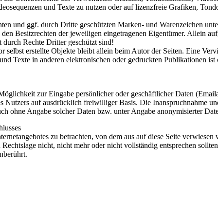
Videosequenzen und Texte zu nutzen oder auf lizenzfreie Grafiken, To
nnten und ggf. durch Dritte geschützten Marken- und Warenzeichen un
 den Besitzrechten der jeweiligen eingetragenen Eigentümer. Allein au
 durch Rechte Dritter geschützt sind!
r selbst erstellte Objekte bleibt allein beim Autor der Seiten. Eine Ve
d Texte in anderen elektronischen oder gedruckten Publikationen is
 Möglichkeit zur Eingabe persönlicher oder geschäftlicher Daten (Email
des Nutzers auf ausdrücklich freiwilliger Basis. Die Inanspruchnahme un
uch ohne Angabe solcher Daten bzw. unter Angabe anonymisierter Date
hlusses
Internetangebotes zu betrachten, von dem aus auf diese Seite verwiesen 
Rechtslage nicht, nicht mehr oder nicht vollständig entsprechen sollte
nberührt.