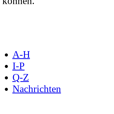
können.
A-H
I-P
Q-Z
Nachrichten