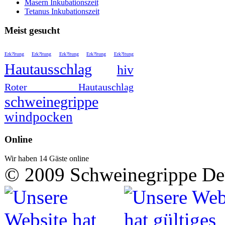
Masern Inkubationszeit
Tetanus Inkubationszeit
Meist gesucht
Erk?ltung
Erk?ltung
Erk?ltung
Erk?ltung
Erk?ltung
Hautausschlag
hiv
Roter Hautauschlag
schweinegrippe
windpocken
Online
Wir haben 14 Gäste online
© 2009 Schweinegrippe De