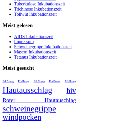
Tuberkulose Inkubationszeit
Trichinose Inkubationszeit
Tollwut Inkubationszeit
Meist gelesen
AIDS Inkubationszeit
Impressum
Schweinegrippe Inkubationszeit
Masern Inkubationszeit
Tetanus Inkubationszeit
Meist gesucht
Erk?ltung
Erk?ltung
Erk?ltung
Erk?ltung
Erk?ltung
Hautausschlag
hiv
Roter Hautauschlag
schweinegrippe
windpocken