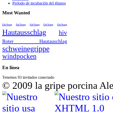
Período de incubación del tétanos
Most Wanted
Erk?ltung
Erk?ltung
Erk?ltung
Erk?ltung
Erk?ltung
Hautausschlag
hiv
Roter Hautauschlag
schweinegrippe
windpocken
En línea
Tenemos 93 invitados conectado
© 2009 la gripe porcina Al