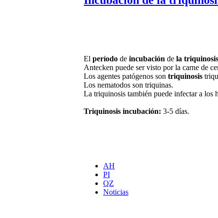
El
período
de
incubación
de
la triquinosi
Antecken puede ser visto por la carne de ce
Los agentes patógenos son
triquinosis
triqu
Los nematodos son triquinas.
La triquinosis también puede infectar a los h
Triquinosis incubación:
3-5 días.
AH
PI
QZ
Noticias