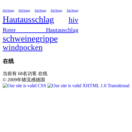
Erk?ltung
Erk?ltung
Erk?ltung
Erk?ltung
Erk?ltung
Hautausschlag
hiv
Roter Hautauschlag
schweinegrippe
windpocken
在线
当前有 68名访客 在线
© 2009年猪流感德国