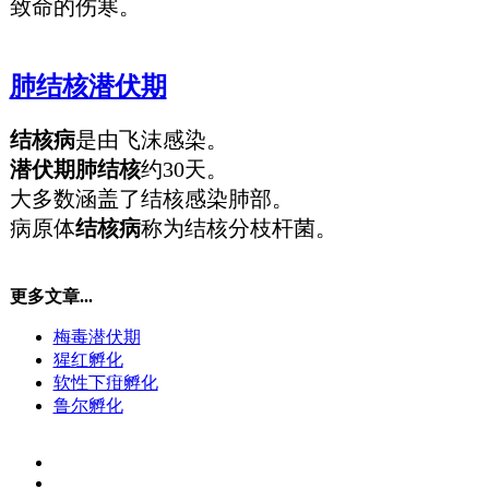
致命的伤寒。
肺结核潜伏期
结核病
是由飞沫感染。
潜伏期肺结核
约30天。
大多数涵盖了结核感染肺部。
病原体
结核病
称为结核分枝杆菌。
更多文章...
梅毒潜伏期
猩红孵化
软性下疳孵化
鲁尔孵化