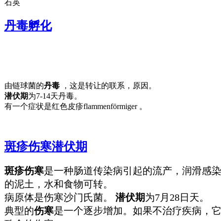
石英
丹毒孵化
由链球菌的
丹毒
，这是转让的联系，原因。
潜伏期
为7-14天丹毒。
有一个症状是红色皮疹flammenförmiger 。
斑疹伤寒潜伏期
斑疹伤寒
是一种肠道传染病引起的流产，润滑感
的泥土，水和食物可转。
病原体是伤寒沙门氏菌。
潜伏期
为7月28日天。
典型的
伤寒
是一个逐步增加。如果不治疗疾病，