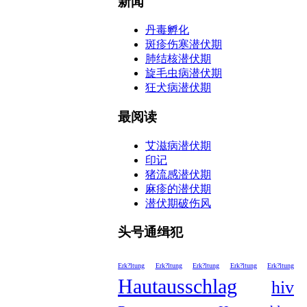
新闻
丹毒孵化
斑疹伤寒潜伏期
肺结核潜伏期
旋毛虫病潜伏期
狂犬病潜伏期
最阅读
艾滋病潜伏期
印记
猪流感潜伏期
麻疹的潜伏期
潜伏期破伤风
头号通缉犯
Erk?ltung
Erk?ltung
Erk?ltung
Erk?ltung
Erk?ltung
Hautausschlag
hiv